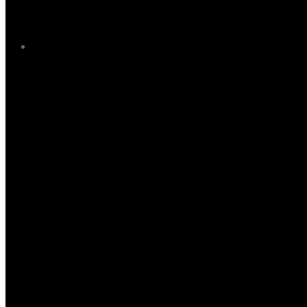
KONTAKT OS