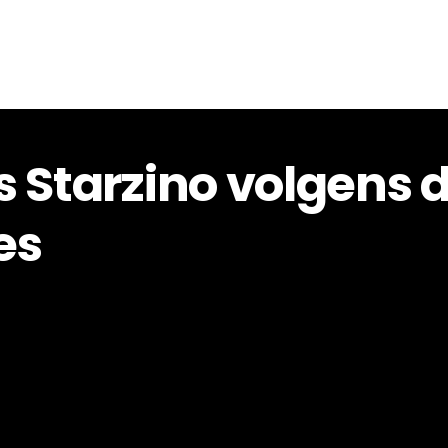
 Starzino volgens d
es