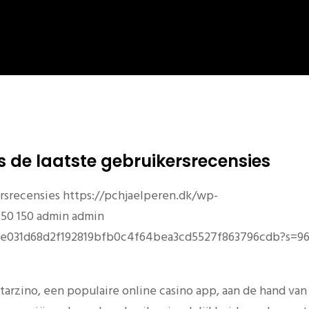
s de laatste gebruikersrecensies
rsrecensies
https://pchjaelperen.dk/wp-
150
150
admin
admin
7face031d68d2f192819bfb0c4f64bea3cd5527f863796cdb?s
tarzino, een populaire online casino app, aan de hand va