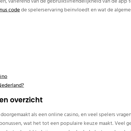
len, variërend van de gebruiksvriendelijkheid van de app
onus code
de spelerservaring beïnvloedt en wat de algemen
zino
 Nederland?
en overzicht
 doorgemaakt als een online casino, en veel spelers vragen
e bonussen, wat het tot een populaire keuze maakt. Veel 