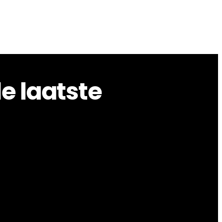
e laatste